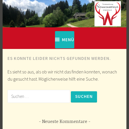
Zum
Inhalt
springen
Ferienwohnung Schwarzwaldhirsch
MENÜ
ES KONNTE LEIDER NICHTS GEFUNDEN WERDEN.
Es sieht so aus, als ob wir nicht das finden konnten, wonach
du gesucht hast. Möglicherweise hilft eine Suche.
Suchen
nach:
Neueste Kommentare